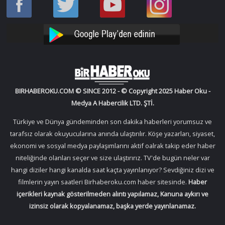
Oku
Oku
Haber
Haber
Facebook
Twitter
Oku
Oku
YouTube
Instagram
BIRHABEROKU.COM © SINCE 2012 - © Copyright 2025 Haber Oku -
Medya A Habercilik LTD. ŞTİ.
Türkiye ve Dünya gündeminden son dakika haberleri yorumsuz ve
tarafsız olarak okuyucularına anında ulaştırılır. Köşe yazarları, siyaset,
ekonomi ve sosyal medya paylaşımlarını aktif oalrak takip eder haber
niteliğinde olanları seçer ve size ulaştırırız. TV'de bugün neler var
hangi diziler hangi kanalda saat kaçta yayınlanıyor? Sevdiğiniz dizi ve
filmlerin yayın saatleri Birhaberoku.com haber sitesinde.
Haber
içerikleri kaynak gösterilmeden alıntı yapılamaz, Kanuna aykırı ve
izinsiz olarak kopyalanamaz, başka yerde yayınlanamaz.