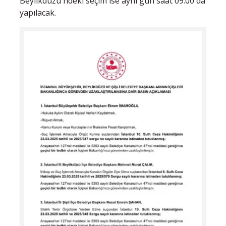
Beylikdüzü'ndeki seçim ise aynı gün saat 09.00'da
yapılacak.