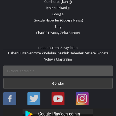
Cumhurbaşkanlığı
İçişleri Bakanlığı
Google
Google Haberler (Google News)
Bing
ChatGPT Yapay Zeka Sohbet
Haber Bülteni & Kaydolun
Haber Bültenlerimize kaydolun. Günlük Haberleri Sizlere E-posta
Yoluyla Ulaştıralım
Haber
Haber
Bir
Bir
Oku
Oku
Haber
Haber
Facebook
Twitter
Oku
Oku
YouTube
Instagram