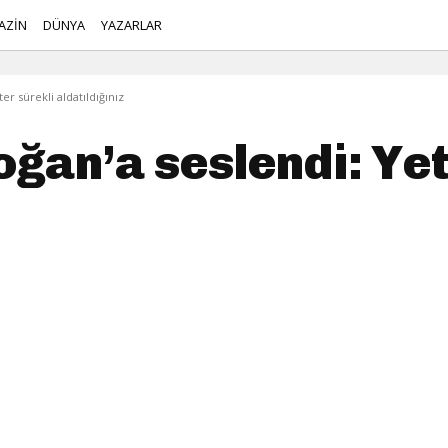
AZİN
DÜNYA
YAZARLAR
r sürekli aldatıldığınız
ğan’a seslendi: Yet