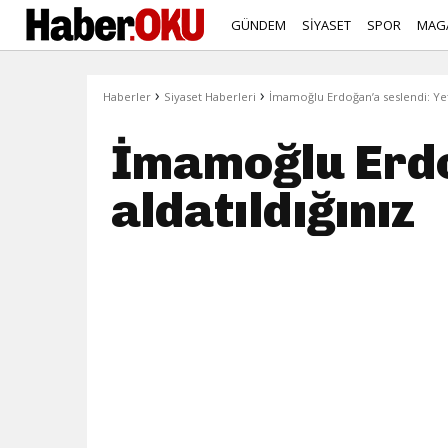
GÜNDEM
SİYASET
SPOR
MAG
›
›
Haberler
Siyaset Haberleri
İmamoğlu Erdoğan’a seslendi: Yete
İmamoğlu Erdo
aldatıldığınız