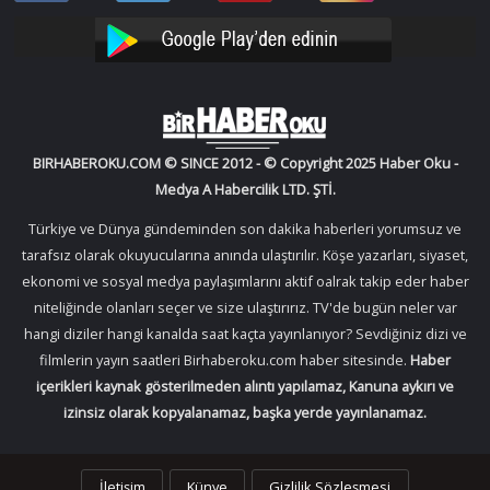
Facebook
Twitter
Oku
Oku
YouTube
Instagram
BIRHABEROKU.COM © SINCE 2012 - © Copyright 2025 Haber Oku -
Medya A Habercilik LTD. ŞTİ.
Türkiye ve Dünya gündeminden son dakika haberleri yorumsuz ve
tarafsız olarak okuyucularına anında ulaştırılır. Köşe yazarları, siyaset,
ekonomi ve sosyal medya paylaşımlarını aktif oalrak takip eder haber
niteliğinde olanları seçer ve size ulaştırırız. TV'de bugün neler var
hangi diziler hangi kanalda saat kaçta yayınlanıyor? Sevdiğiniz dizi ve
filmlerin yayın saatleri Birhaberoku.com haber sitesinde.
Haber
içerikleri kaynak gösterilmeden alıntı yapılamaz, Kanuna aykırı ve
izinsiz olarak kopyalanamaz, başka yerde yayınlanamaz.
İletişim
Künye
Gizlilik Sözleşmesi