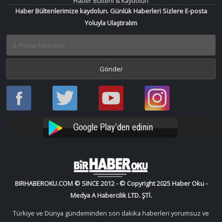
Haber Bülteni & Kaydolun
Haber Bültenlerimize kaydolun. Günlük Haberleri Sizlere E-posta
Yoluyla Ulaştıralım
Haber
Haber
Bir
Bir
Oku
Oku
Haber
Haber
Facebook
Twitter
Oku
Oku
YouTube
Instagram
BIRHABEROKU.COM © SINCE 2012 - © Copyright 2025 Haber Oku -
Medya A Habercilik LTD. ŞTİ.
Türkiye ve Dünya gündeminden son dakika haberleri yorumsuz ve