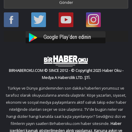
Haber
Haber
Bir
Bir
Oku
Oku
Haber
Haber
Facebook
Twitter
Oku
Oku
YouTube
Instagram
BIRHABEROKU.COM © SINCE 2012 - © Copyright 2025 Haber Oku -
Medya A Habercilik LTD. ŞTİ.
Türkiye ve Dünya gündeminden son dakika haberleri yorumsuz ve
tarafsız olarak okuyucularına anında ulaştırılır. Köşe yazarları, siyaset,
ekonomi ve sosyal medya paylaşımlarını aktif oalrak takip eder haber
niteliğinde olanları seçer ve size ulaştırırız. TV'de bugün neler var
hangi diziler hangi kanalda saat kaçta yayınlanıyor? Sevdiğiniz dizi ve
filmlerin yayın saatleri Birhaberoku.com haber sitesinde.
Haber
içerikleri kaynak gösterilmeden alıntı yapılamaz, Kanuna aykırı ve