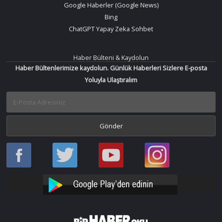
Google Haberler (Google News)
Bing
ChatGPT Yapay Zeka Sohbet
Haber Bülteni & Kaydolun
Haber Bültenlerimize kaydolun. Günlük Haberleri Sizlere E-posta
Yoluyla Ulaştıralım
Haber
Haber
Bir
Bir
Oku
Oku
Haber
Haber
Facebook
Twitter
Oku
Oku
YouTube
Instagram