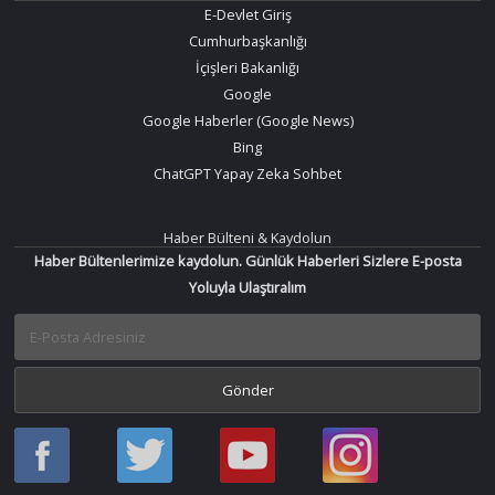
E-Devlet Giriş
Cumhurbaşkanlığı
İçişleri Bakanlığı
Google
Google Haberler (Google News)
Bing
ChatGPT Yapay Zeka Sohbet
Haber Bülteni & Kaydolun
Haber Bültenlerimize kaydolun. Günlük Haberleri Sizlere E-posta
Yoluyla Ulaştıralım
Haber
Haber
Bir
Bir
Oku
Oku
Haber
Haber
Facebook
Twitter
Oku
Oku