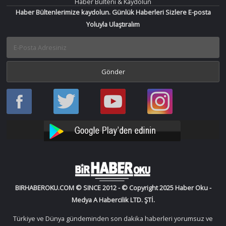
Haber Bülteni & Kaydolun
Haber Bültenlerimize kaydolun. Günlük Haberleri Sizlere E-posta
Yoluyla Ulaştıralım
Haber
Haber
Bir
Bir
Oku
Oku
Haber
Haber
Facebook
Twitter
Oku
Oku
YouTube
Instagram
BIRHABEROKU.COM © SINCE 2012 - © Copyright 2025 Haber Oku -
Medya A Habercilik LTD. ŞTİ.
Türkiye ve Dünya gündeminden son dakika haberleri yorumsuz ve