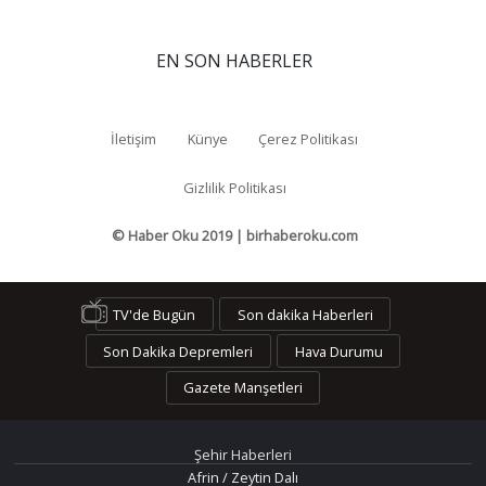
EN SON HABERLER
İletişim
Künye
Çerez Politikası
Gizlilik Politikası
© Haber Oku 2019 | birhaberoku.com
TV'de Bugün
Son dakika Haberleri
Son Dakika Depremleri
Hava Durumu
Gazete Manşetleri
Şehir Haberleri
Afrin / Zeytin Dalı