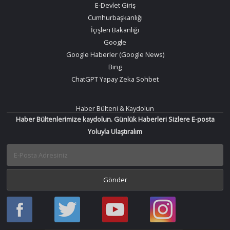
E-Devlet Giriş
Cumhurbaşkanlığı
İçişleri Bakanlığı
Google
Google Haberler (Google News)
Bing
ChatGPT Yapay Zeka Sohbet
Haber Bülteni & Kaydolun
Haber Bültenlerimize kaydolun. Günlük Haberleri Sizlere E-posta
Yoluyla Ulaştıralım
Haber
Haber
Bir
Bir
Oku
Oku
Haber
Haber
Facebook
Twitter
Oku
Oku