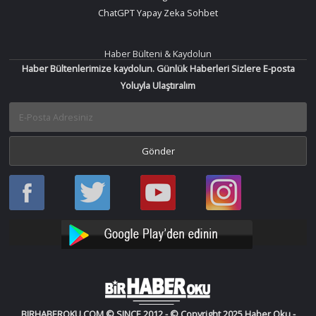
ChatGPT Yapay Zeka Sohbet
Haber Bülteni & Kaydolun
Haber Bültenlerimize kaydolun. Günlük Haberleri Sizlere E-posta
Yoluyla Ulaştıralım
Haber
Haber
Bir
Bir
Oku
Oku
Haber
Haber
Facebook
Twitter
Oku
Oku
YouTube
Instagram
BIRHABEROKU.COM © SINCE 2012 - © Copyright 2025 Haber Oku -