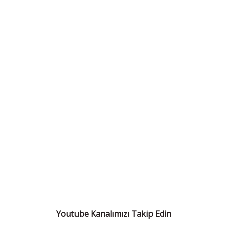
Youtube Kanalımızı Takip Edin