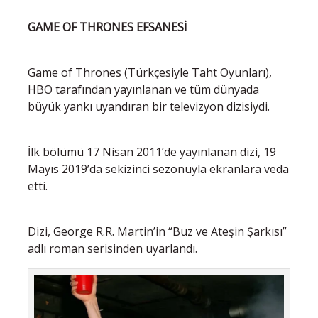
GAME OF THRONES EFSANESİ
Game of Thrones (Türkçesiyle Taht Oyunları),
HBO tarafından yayınlanan ve tüm dünyada
büyük yankı uyandıran bir televizyon dizisiydi.
İlk bölümü 17 Nisan 2011’de yayınlanan dizi, 19
Mayıs 2019’da sekizinci sezonuyla ekranlara veda
etti.
Dizi, George R.R. Martin’in “Buz ve Ateşin Şarkısı”
adlı roman serisinden uyarlandı.