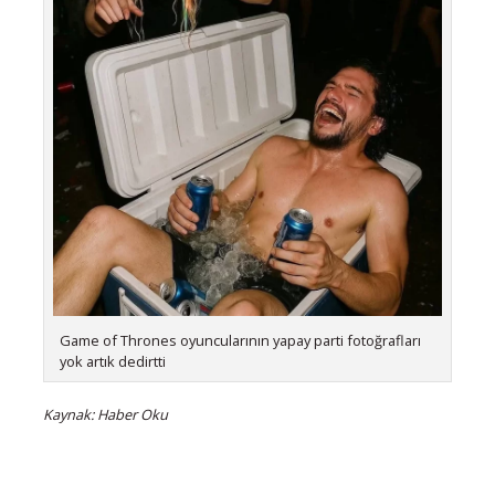
Game of Thrones oyuncularının yapay parti fotoğrafları
yok artık dedirtti
Kaynak: Haber Oku