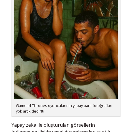
Game of Thrones oyuncularının yapay parti fotoğrafları
yok artık dedirtti
Yapay zeka ile oluşturulan görsellerin
kullanımına ilişkin yasal düzenlemeler ve etik