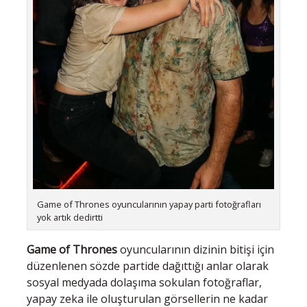
Game of Thrones oyuncularının yapay parti fotoğrafları
yok artık dedirtti
Game of Thrones
oyuncularının dizinin bitişi için
düzenlenen sözde partide dağıttığı anlar olarak
sosyal medyada dolaşıma sokulan fotoğraflar,
yapay zeka ile oluşturulan görsellerin ne kadar