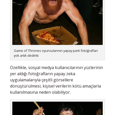
Game of Thrones oyuncularının yapay parti fotoğrafları
yok artık dedirtti
Özellikle, sosyal medya kullanıcılarının yüzlerinin
yer aldığı fotoğrafların yapay zeka
uygulamalarıyla çeşitli görsellere
dönüştürülmesi, kişisel verilerin kötü amaçlarla
kullanılmasına neden olabiliyor.