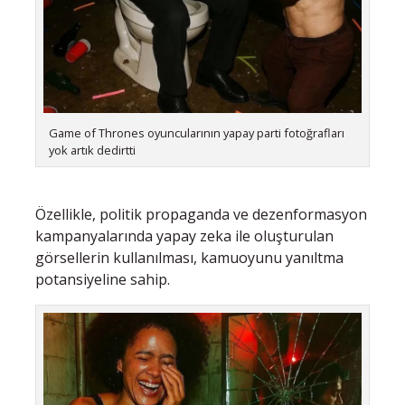
Game of Thrones oyuncularının yapay parti fotoğrafları
yok artık dedirtti
Özellikle, politik propaganda ve dezenformasyon
kampanyalarında yapay zeka ile oluşturulan
görsellerin kullanılması, kamuoyunu yanıltma
potansiyeline sahip. ​