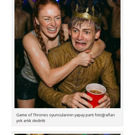
Game of Thrones oyuncularının yapay parti fotoğrafları
yok artık dedirtti