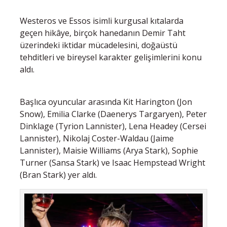
Westeros ve Essos isimli kurgusal kıtalarda
geçen hikâye, birçok hanedanın Demir Taht
üzerindeki iktidar mücadelesini, doğaüstü
tehditleri ve bireysel karakter gelişimlerini konu
aldı.
Başlıca oyuncular arasında Kit Harington (Jon
Snow), Emilia Clarke (Daenerys Targaryen), Peter
Dinklage (Tyrion Lannister), Lena Headey (Cersei
Lannister), Nikolaj Coster-Waldau (Jaime
Lannister), Maisie Williams (Arya Stark), Sophie
Turner (Sansa Stark) ve Isaac Hempstead Wright
(Bran Stark) yer aldı.