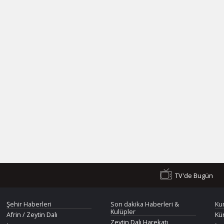
TV'de Bugün
Şehir Haberleri
Son dakika Haberleri &
Ku
Kulüpler
Afrin / Zeytin Dalı
Kü
Zeytin Dalı Harekatı