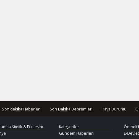
Son dakika Haberleri
Son Dakika Depremleri
Hava Durumu
G
rumsa Kimlik & Etkileşim
Kategoriler
Önemli 
nye
Gündem Haberleri
E-Devlet