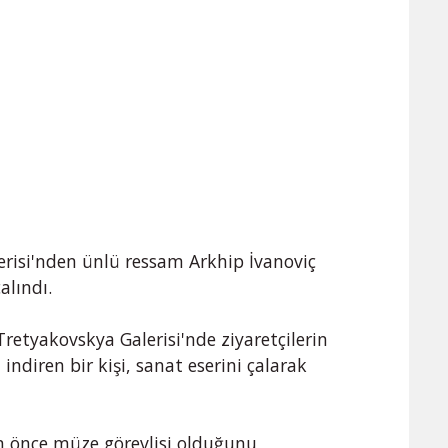
risi'nden ünlü ressam Arkhip İvanoviç
çalındı.
Tretyakovskya Galerisi'nde ziyaretçilerin
ndiren bir kişi, sanat eserini çalarak
in önce müze görevlisi olduğunu