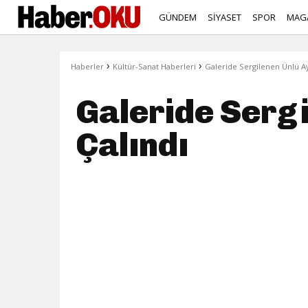
GÜNDEM
SİYASET
SPOR
MAG
›
›
Haberler
Kültür-Sanat Haberleri
Galeride Sergilenen Ünlü Ay
Galeride Sergi
Çalındı