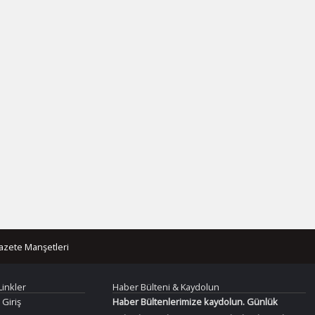
azete Manşetleri
Linkler
Haber Bülteni & Kaydolun
 Giriş
Haber Bültenlerimize kaydolun. Günlük