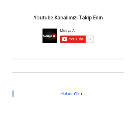
Youtube Kanalımızı Takip Edin
Haber Oku