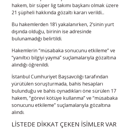
hakem, bir süper lig takımı başkanı olmak üzere
21 şüpheli hakkında gözaltı kararı verildi...
Bu hakemlerden 18’i yakalanırken, 2’sinin yurt
dışında olduğu, birinin ise adresinde
bulunamadığı belirtildi.
Hakemlerin “müsabaka sonucunu etkileme” ve
“yanıltıcı bilgiyi yayma” suçlamalarıyla gözaltına
alındığı öğrenildi.
İstanbul Cumhuriyet Başsavcılığı tarafından
yürütülen soruşturmada, bahis hesapları
bulunduğu ve bahis oynadıkları öne sürülen 17
hakem, “görevi kötüye kullanma” ve “müsabaka
sonucunu etkileme” suçlamalarıyla gözaltına
alındı.
LİSTEDE DİKKAT ÇEKEN İSİMLER VAR