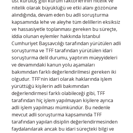
üst kuruluş gibi kurum faktörlerinin nicelik ve
nitelik olarak büyüklüğü ve etki alanı gözönüne
alındığında, devam eden bu adli soruşturma
kapsamında lehe ve aleyhe tüm delillerin eksiksiz
ve hassasiyetle toplanması gereken bu süreçte,
iddia olunan eylemler hakkında İstanbul
Cumhuriyet Başsavcılığı tarafından yürütülen adli
soruşturma ve TFF tarafından yürütülen idari
soruşturma delil durumu, yaptırım müeyyideleri
ve devamındaki kanun yolu aşamaları
bakımından farklı değerlendirilmesi gereken iki
olgudur. TFF'nin idari olarak haklarında işlem
yürüttüğü kişilerin adli bakımından
değerlendirmesi farklı olabileceği gibi, TFF
tarafından hiç işlem yapılmayan kişilere ayrıca
adli işlem yapılması mümkündür. Bu nedenle
mevcut adli soruşturma kapsamında TFF
tarafından yapılan disiplin değerlendirmesinden
faydalanılarak ancak bu idari süreçteki bilgi ve