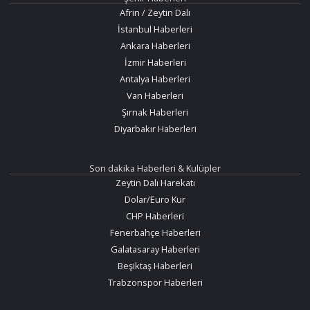
Afrin / Zeytin Dalı
İstanbul Haberleri
Ankara Haberleri
İzmir Haberleri
Antalya Haberleri
Van Haberleri
Şırnak Haberleri
Diyarbakır Haberleri
Son dakika Haberleri & Kulüpler
Zeytin Dalı Harekatı
Dolar/Euro Kur
CHP Haberleri
Fenerbahçe Haberleri
Galatasaray Haberleri
Beşiktaş Haberleri
Trabzonspor Haberleri