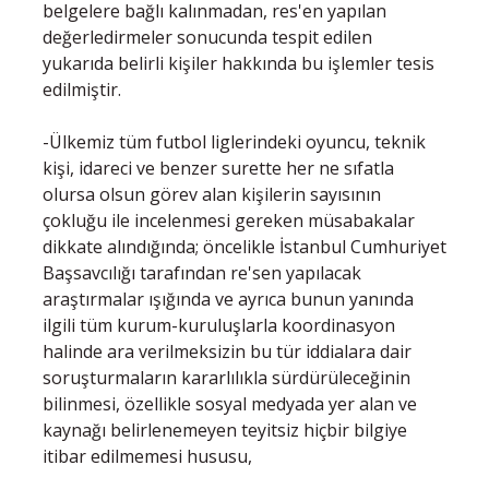
belgelere bağlı kalınmadan, res'en yapılan
değerledirmeler sonucunda tespit edilen
yukarıda belirli kişiler hakkında bu işlemler tesis
edilmiştir.
-Ülkemiz tüm futbol liglerindeki oyuncu, teknik
kişi, idareci ve benzer surette her ne sıfatla
olursa olsun görev alan kişilerin sayısının
çokluğu ile incelenmesi gereken müsabakalar
dikkate alındığında; öncelikle İstanbul Cumhuriyet
Başsavcılığı tarafından re'sen yapılacak
araştırmalar ışığında ve ayrıca bunun yanında
ilgili tüm kurum-kuruluşlarla koordinasyon
halinde ara verilmeksizin bu tür iddialara dair
soruşturmaların kararlılıkla sürdürüleceğinin
bilinmesi, özellikle sosyal medyada yer alan ve
kaynağı belirlenemeyen teyitsiz hiçbir bilgiye
itibar edilmemesi hususu,