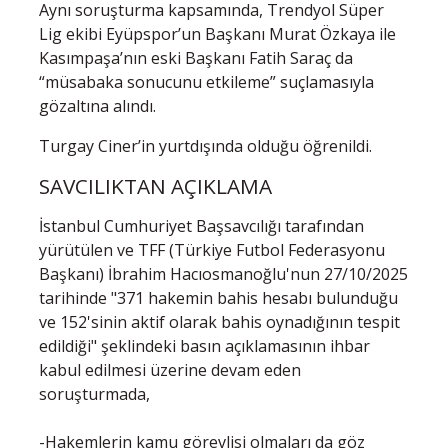
Aynı soruşturma kapsamında, Trendyol Süper
Lig ekibi Eyüpspor’un Başkanı Murat Özkaya ile
Kasımpaşa’nın eski Başkanı Fatih Saraç da
“müsabaka sonucunu etkileme” suçlamasıyla
gözaltına alındı.
Turgay Ciner’in yurtdışında olduğu öğrenildi.
SAVCILIKTAN AÇIKLAMA
İstanbul Cumhuriyet Başsavcılığı tarafından
yürütülen ve TFF (Türkiye Futbol Federasyonu
Başkanı) İbrahim Hacıosmanoğlu'nun 27/10/2025
tarihinde "371 hakemin bahis hesabı bulunduğu
ve 152'sinin aktif olarak bahis oynadığının tespit
edildiği" şeklindeki basın açıklamasının ihbar
kabul edilmesi üzerine devam eden
soruşturmada,
-Hakemlerin kamu görevlisi olmaları da göz