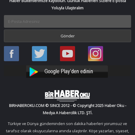
Haber Bültenlerimize kaydolun. Günlük Haberleri Sizlere E-posta
Yoluyla Ulaştıralım
Haber
Haber
Bir
Bir
Oku
Oku
Haber
Haber
Facebook
Twitter
Oku
Oku
YouTube
Instagram
BIRHABEROKU.COM © SINCE 2012 - © Copyright 2025 Haber Oku -
Medya A Habercilik LTD. ŞTİ.
Türkiye ve Dünya gündeminden son dakika haberleri yorumsuz ve
tarafsız olarak okuyucularına anında ulaştırılır. Köşe yazarları, siyaset,