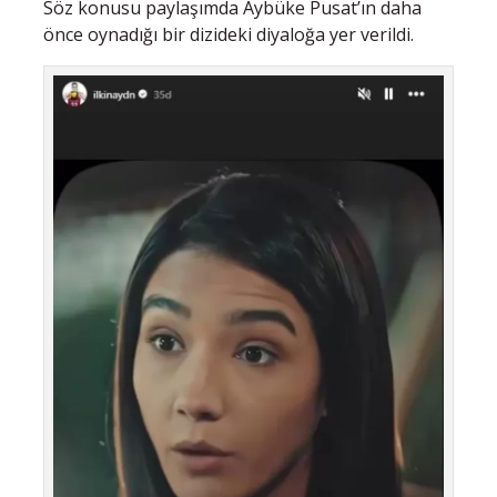
Söz konusu paylaşımda Aybüke Pusat’ın daha
önce oynadığı bir dizideki diyaloğa yer verildi.