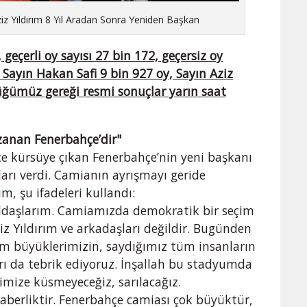
iz Yıldırım 8 Yıl Aradan Sonra Yeniden Başkan
geçerli oy sayısı 27 bin 172, geçersiz oy
n Sayın Hakan Safi 9 bin 927 oy, Sayın Aziz
züğümüz gereği resmi sonuçlar yarın saat
zanan Fenerbahçe’dir"
kte kürsüye çıkan Fenerbahçe’nin yeni başkanı
jları verdi. Camianın ayrışmayı geride
m, şu ifadeleri kullandı:
yoldaşlarım. Camiamızda demokratik bir seçim
z Yıldırım ve arkadaşları değildir. Bugünden
üm büyüklerimizin, saydığımız tüm insanların
arı da tebrik ediyoruz. İnşallah bu stadyumda
rimize küsmeyeceğiz, sarılacağız.
eraberliktir. Fenerbahçe camiası çok büyüktür,