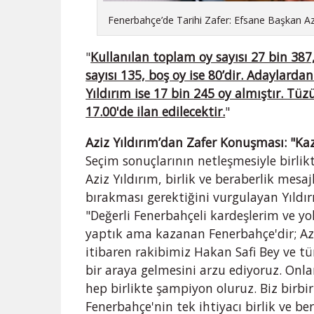
Fenerbahçe’de Tarihi Zafer: Efsane Başkan Az
"
Kullanılan toplam oy sayısı 27 bin 387, 
sayısı 135, boş oy ise 80’dir. Adaylarda
Yıldırım ise 17 bin 245 oy almıştır. Tü
17.00'de ilan edilecektir.
"
Aziz Yıldırım’dan Zafer Konuşması: "Ka
Seçim sonuçlarının netleşmesiyle birli
Aziz Yıldırım, birlik ve beraberlik mesa
bırakması gerektiğini vurgulayan Yıldırı
"Değerli Fenerbahçeli kardeşlerim ve 
yaptık ama kazanan Fenerbahçe'dir; Azi
itibaren rakibimiz Hakan Safi Bey ve t
bir araya gelmesini arzu ediyoruz. Onl
hep birlikte şampiyon oluruz. Biz birbi
Fenerbahçe'nin tek ihtiyacı birlik ve b