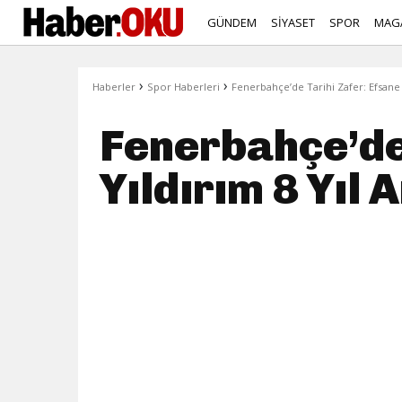
GÜNDEM
SİYASET
SPOR
MAG
›
›
Haberler
Spor Haberleri
Fenerbahçe’de Tarihi Zafer: Efsane
Fenerbahçe’de
Yıldırım 8 Yıl