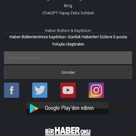
Bing
ChatGPT Yapay Zeka Sohbet
Haber Bülteni & Kaydolun
Haber Bültenlerimize kaydolun. Günlük Haberleri Sizlere E-posta
Yoluyla Ulaştıralım
Haber
Haber
Bir
Bir
Oku
Oku
Haber
Haber
Facebook
Twitter
Oku
Oku
YouTube
Instagram