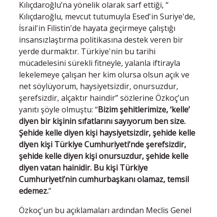
Kılıçdaroğlu’na yönelik olarak sarf ettiği, “
Kılıçdaroğlu, mevcut tutumuyla Esed'in Suriye'de,
İsrail'in Filistin'de hayata geçirmeye çalıştığı
insansızlaştırma politikasına destek veren bir
yerde durmaktır. Türkiye'nin bu tarihi
mücadelesini sürekli fitneyle, yalanla iftirayla
lekelemeye çalışan her kim olursa olsun açık ve
net söylüyorum, haysiyetsizdir, onursuzdur,
şerefsizdir, alçaktır haindir” sözlerine Özkoç’un
yanıtı şöyle olmuştu: “
Bizim şehitlerimize, ‘kelle’
diyen bir kişinin sıfatlarını sayıyorum ben size.
Şehide kelle diyen kişi haysiyetsizdir, şehide kelle
diyen kişi Türkiye Cumhuriyeti’nde şerefsizdir,
şehide kelle diyen kişi onursuzdur, şehide kelle
diyen vatan hainidir. Bu kişi Türkiye
Cumhuriyeti’nin cumhurbaşkanı olamaz, temsil
edemez.
”
Özkoç'un bu açıklamaları ardından Meclis Genel