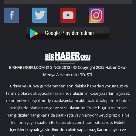
Haber
Haber
Bir
Bir
Oku
Oku
Haber
Haber
Facebook
Twitter
Oku
Oku
YouTube
Instagram
BIRHABEROKU.COM © SINCE 2012 - © Copyright 2025 Haber Oku -
Medya A Habercilik LTD. ŞTİ.
Türkiye ve Dünya gündeminden son dakika haberleri yorumsuz ve
tarafsız olarak okuyucularına anında ulaştırılır. Köşe yazarları, siyaset,
ekonomi ve sosyal medya paylaşımlarını aktif oalrak takip eder haber
niteliğinde olanları seçer ve size ulaştırırız. TV'de bugün neler var
hangi diziler hangi kanalda saat kaçta yayınlanıyor? Sevdiğiniz dizi ve
filmlerin yayın saatleri Birhaberoku.com haber sitesinde.
Haber
içerikleri kaynak gösterilmeden alıntı yapılamaz, Kanuna aykırı ve