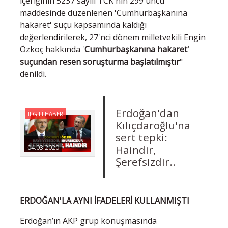
içeriğinin 5237 sayılı TCK'nın 299'uncu
maddesinde düzenlenen 'Cumhurbaşkanına
hakaret' suçu kapsamında kaldığı
değerlendirilerek, 27'nci dönem milletvekili Engin
Özkoç hakkında '
Cumhurbaşkanına hakaret'
suçundan resen soruşturma başlatılmıştır
"
denildi.
Erdoğan'dan
İLGİLİ HABER
Kılıçdaroğlu'na
sert tepki:
Haindir,
04.03.2020
Şerefsizdir..
ERDOĞAN'LA AYNI İFADELERİ KULLANMIŞTI
Erdoğan’ın AKP grup konuşmasında