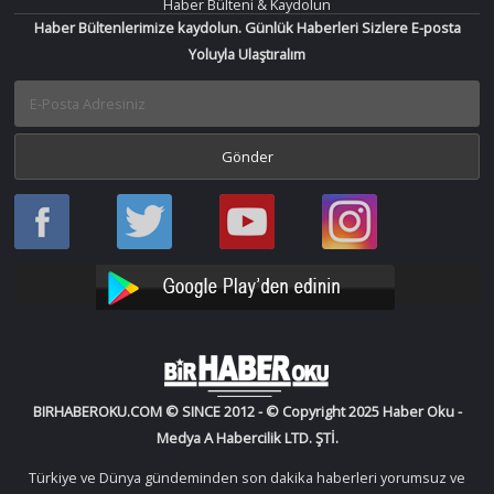
Haber Bülteni & Kaydolun
Haber Bültenlerimize kaydolun. Günlük Haberleri Sizlere E-posta
Yoluyla Ulaştıralım
Haber
Haber
Bir
Bir
Oku
Oku
Haber
Haber
Facebook
Twitter
Oku
Oku
YouTube
Instagram
BIRHABEROKU.COM © SINCE 2012 - © Copyright 2025 Haber Oku -
Medya A Habercilik LTD. ŞTİ.
Türkiye ve Dünya gündeminden son dakika haberleri yorumsuz ve