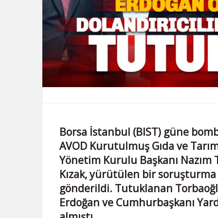
Borsa İstanbul (BIST) güne bomb
AVOD Kurutulmuş Gıda ve Tarım 
Yönetim Kurulu Başkanı Nazım To
Kızak, yürütülen bir soruşturm
gönderildi. Tutuklanan Torbaoğ
Erdoğan ve Cumhurbaşkanı Yardım
almıştı.