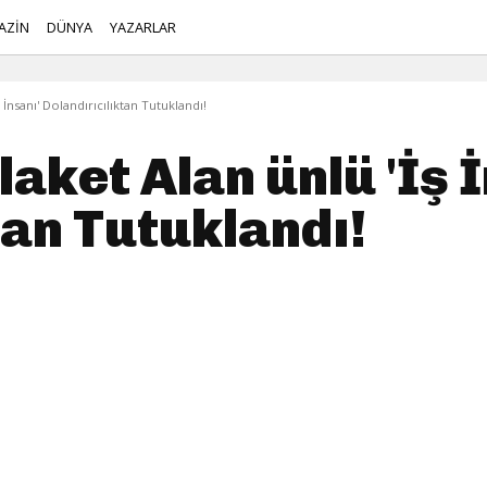
AZİN
DÜNYA
YAZARLAR
 İnsanı' Dolandırıcılıktan Tutuklandı!
aket Alan ünlü 'İş İ
tan Tutuklandı!