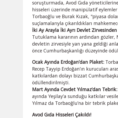
soruşturmada, Avod Gıda yöneticilerine 
hisseleri üzerinde manipülatif eylemler
Torbaoğlu ve Burak Kızak, "piyasa dolan
suçlamalarıyla çıkarıldıkları mahkemec
İki Ay Arayla İki Ayrı Devlet Zirvesinden
Tutuklama kararının ardından gözler,
devletin zirvesiyle yan yana geldiği anla
önce Cumhurbaşkanlığı düzeyinde ödülle
Ocak Ayında Erdoğan’dan Plaket:
Torba
Recep Tayyip Erdoğan’ın kurucuları arası
katkılardan dolayı bizzat Cumhurbaşka
ödüllendirilmişti.
Mart Ayında Cevdet Yılmaz’dan Tebrik:
ayında Yeşilay’a sunduğu katkılar vesi
Yılmaz da Torbaoğlu’na bir tebrik plak
Avod Gıda Hisseleri Çakıldı!