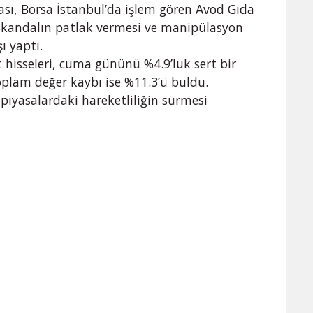
ı, Borsa İstanbul’da işlem gören Avod Gıda
 Skandalın patlak vermesi ve manipülasyon
ı yaptı.
t hisseleri, cuma gününü %4.9’luk sert bir
oplam değer kaybı ise %11.3’ü buldu.
piyasalardaki hareketliliğin sürmesi