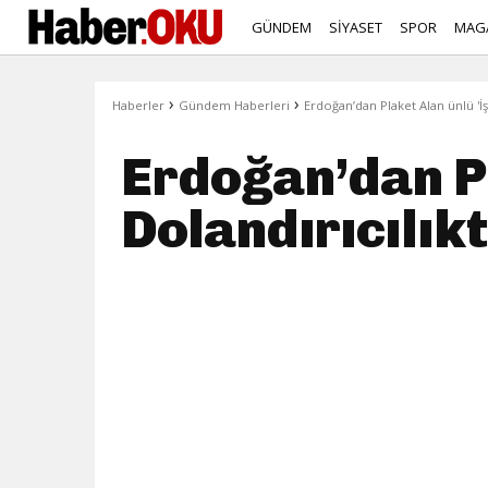
GÜNDEM
SİYASET
SPOR
MAG
›
›
Haberler
Gündem Haberleri
Erdoğan’dan Plaket Alan ünlü 'İş
Erdoğan’dan Pl
Dolandırıcılık