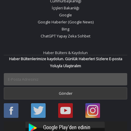
Cumhurbaşkanlığı
İçişleri Bakanlığı
Google
Google Haberler (Google News)
Bing
ChatGPT Yapay Zeka Sohbet
Haber Bülteni & Kaydolun
Haber Bültenlerimize kaydolun. Günlük Haberleri Sizlere E-posta
Yoluyla Ulaştıralım
Haber
Haber
Bir
Bir
Oku
Oku
Haber
Haber
Facebook
Twitter
Oku
Oku
YouTube
Instagram