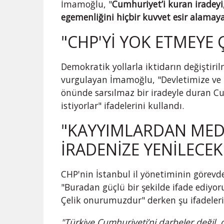
İmamoğlu, "
Cumhuriyet’i kuran iradeyi, 
egemenliğini hiçbir kuvvet esir alamay
"CHP'Yİ YOK ETMEYE 
Demokratik yollarla iktidarın değiştiril
vurgulayan İmamoğlu, "Devletimize ve 
önünde sarsılmaz bir iradeyle duran Cu
istiyorlar" ifadelerini kullandı.
"KAYYIMLARDAN MED
İRADENİZE YENİLECEK
CHP'nin İstanbul il yönetiminin görev
"Buradan güçlü bir şekilde ifade ediyo
Çelik onurumuzdur" derken şu ifadeleri
"Türkiye Cumhuriyeti’ni darbeler değil,