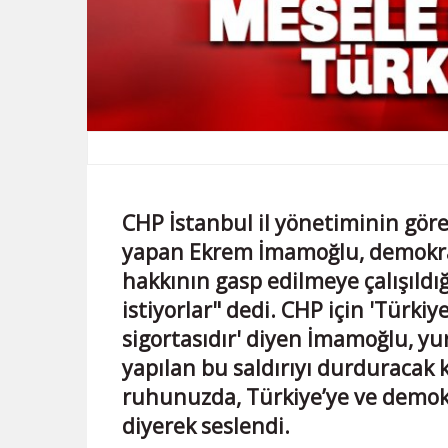
CHP İstanbul il yönetiminin gö
yapan Ekrem İmamoğlu, demokrati
hakkının gasp edilmeye çalışıldı
istiyorlar" dedi. CHP için 'Türk
sigortasıdır' diyen İmamoğlu, yu
yapılan bu saldırıyı durduracak 
ruhunuzda, Türkiye’ye ve demok
diyerek seslendi.