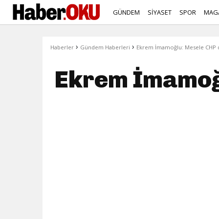
GÜNDEM
SİYASET
SPOR
MAG
›
›
Haberler
Gündem Haberleri
Ekrem İmamoğlu: Mesele CHP de
Ekrem İmamoğl