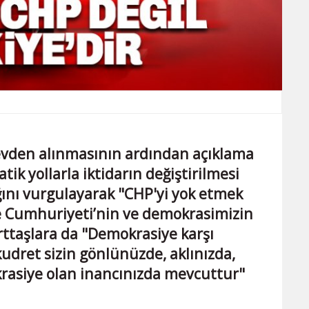
revden alınmasının ardından açıklama
k yollarla iktidarın değiştirilmesi
ğını vurgulayarak "CHP'yi yok etmek
iye Cumhuriyeti’nin ve demokrasimizin
rttaşlara da "Demokrasiye karşı
kudret sizin gönlünüzde, aklınızda,
rasiye olan inancınızda mevcuttur"