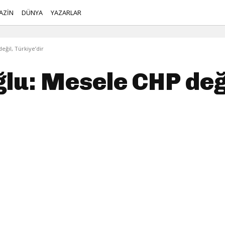
AZİN
DÜNYA
YAZARLAR
ğil, Türkiye’dir
u: Mesele CHP deği