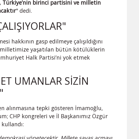
Türkiye’nin birinci partisini ve milletin
acaktır
" dedi.
ÇALIŞIYORLAR"
mesi hakkının gasp edilmeye çalışıldığını
milletimize yaşatılan bütün kötülüklerin
mhuriyet Halk Partisi’ni yok etmek
ET UMANLAR SİZİN
"
den alınmasına tepki gösteren İmamoğlu,
rum; CHP kongreleri ve İl Başkanımız Özgür
 kullandı:
 demokrasi yönetecektir. Millete savaş açmayı