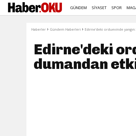
GÜNDEM
SİYASET
SPOR
MAG
›
›
Haberler
Gündem Haberleri
Edirne'deki orduevinde yangın:
Edirne'deki or
dumandan etki