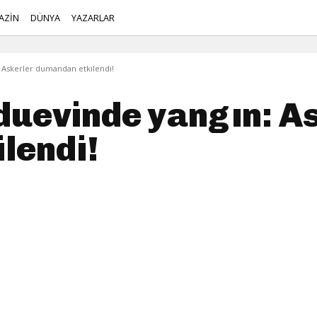
AZİN
DÜNYA
YAZARLAR
 Askerler dumandan etkilendi!
duevinde yangın: A
lendi!