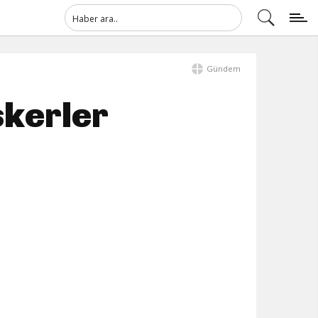
Gündem
skerler