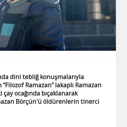
nda dini tebliğ konuşmalarıyla
en “Filozof Ramazan” lakaplı Ramazan
i çay ocağında bıçaklanarak
zan Börçün'ü öldürenlerin tinerci