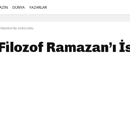
AZİN
DÜNYA
YAZARLAR
 İstanbul’da öldürüldü
‘Filozof Ramazan’ı 