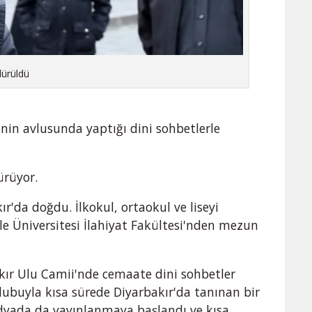
dürüldü
'nin avlusunda yaptığı dini sohbetlerle
ürüyor.
'da doğdu. İlkokul, ortaokul ve liseyi
e Üniversitesi İlahiyat Fakültesi'nden mezun
ır Ulu Camii'nde cemaate dini sohbetler
lubuyla kısa sürede Diyarbakır'da tanınan bir
edyada da yayınlanmaya başlandı ve kısa