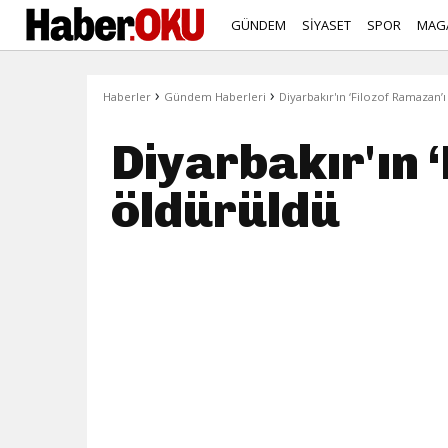
GÜNDEM
SİYASET
SPOR
MAG
›
›
Haberler
Gündem Haberleri
Diyarbakır'ın ‘Filozof Ramazan’ı
Diyarbakır'ın 
öldürüldü