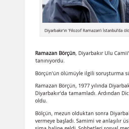
Diyarbakır'ın ‘Filozof Ramazan’ı İstanbul’da öl
Ramazan Börçün
, Diyarbakır Ulu Camii
tanınıyordu.
Börçün'ün ölümüyle ilgili soruşturma s
Ramazan Börçün, 1977 yılında Diyarbakır
Diyarbakır'da tamamladı. Ardından Dicl
oldu.
Bölçün, mezun olduktan sonra Diyarbak
vermeye başladı. Samimi ve anlaşılır üs
sima haline geldi. Sohbetleri sosyal m