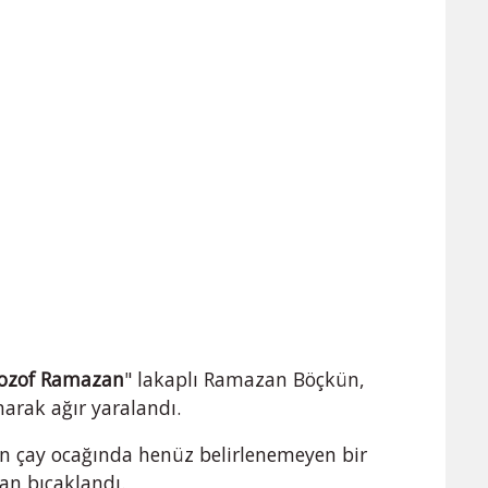
lozof Ramazan
" lakaplı Ramazan Böçkün,
arak ağır yaralandı.
n çay ocağında henüz belirlenemeyen bir
dan bıçaklandı.