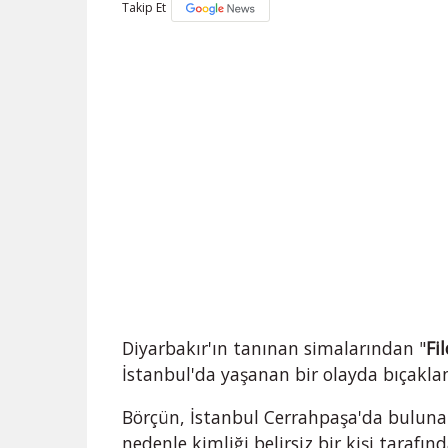
Takip Et
Diyarbakır'ın tanınan simalarından "
Fi
İstanbul'da yaşanan bir olayda bıçaklan
Börçün, İstanbul Cerrahpaşa'da buluna
nedenle kimliği belirsiz bir kişi tarafın