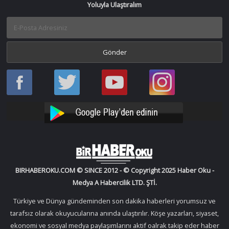
Yoluyla Ulaştıralım
Haber
Haber
Bir
Bir
Oku
Oku
Haber
Haber
Facebook
Twitter
Oku
Oku
YouTube
Instagram
BIRHABEROKU.COM © SINCE 2012 - © Copyright 2025 Haber Oku -
Medya A Habercilik LTD. ŞTİ.
Türkiye ve Dünya gündeminden son dakika haberleri yorumsuz ve
tarafsız olarak okuyucularına anında ulaştırılır. Köşe yazarları, siyaset,
ekonomi ve sosyal medya paylaşımlarını aktif oalrak takip eder haber