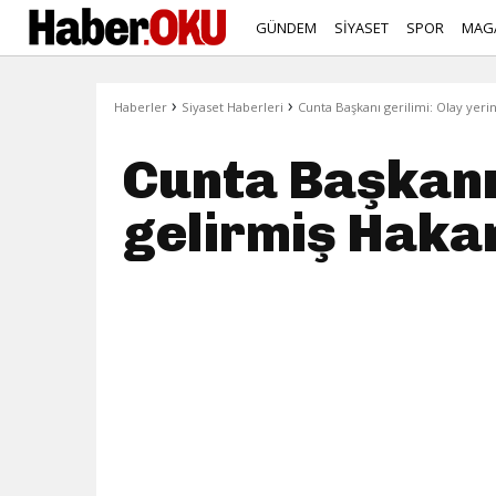
GÜNDEM
SİYASET
SPOR
MAG
›
›
Haberler
Siyaset Haberleri
Cunta Başkanı gerilimi: Olay yerin
Cunta Başkanı 
gelirmiş Haka