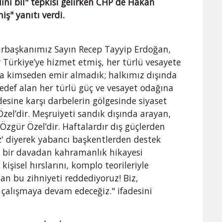
ini bil" tepkisi gelirken CHP de Hakan
iş" yanıtı verdi.
urbaşkanımız Sayın Recep Tayyip Erdoğan,
r Türkiye’ye hizmet etmiş, her türlü vesayete
nda kimseden emir almadık; halkımız dışında
edef alan her türlü güç ve vesayet odağına
adesine karşı darbelerin gölgesinde siyaset
Özel’dir. Meşruiyeti sandık dışında arayan,
Özgür Özel’dir. Haftalardır dış güçlerden
' diyerek yabancı başkentlerden destek
ili bir davadan kahramanlık hikayesi
işisel hırslarını, komplo teorileriyle
an bu zihniyeti reddediyoruz! Biz,
 çalışmaya devam edeceğiz." ifadesini