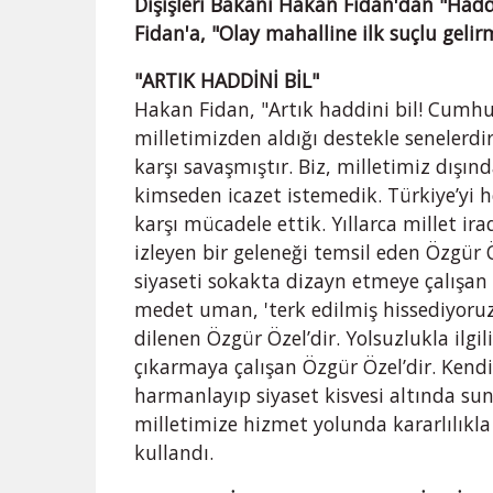
Dışişleri Bakanı Hakan Fidan'dan "Hadd
Fidan'a, "Olay mahalline ilk suçlu gelirm
"ARTIK HADDİNİ BİL"
Hakan Fidan, "Artık haddini bil! Cumh
milletimizden aldığı destekle senelerdi
karşı savaşmıştır. Biz, milletimiz dışı
kimseden icazet istemedik. Türkiye’yi h
karşı mücadele ettik. Yıllarca millet ir
izleyen bir geleneği temsil eden Özgür 
siyaseti sokakta dizayn etmeye çalışan 
medet uman, 'terk edilmiş hissediyoruz
dilenen Özgür Özel’dir. Yolsuzlukla ilg
çıkarmaya çalışan Özgür Özel’dir. Kendi k
harmanlayıp siyaset kisvesi altında sun
milletimize hizmet yolunda kararlılıkla
kullandı.