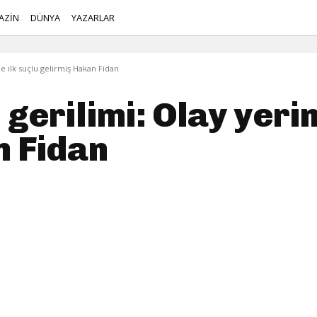
AZİN
DÜNYA
YAZARLAR
e ilk suçlu gelirmiş Hakan Fidan
gerilimi: Olay yerin
n Fidan