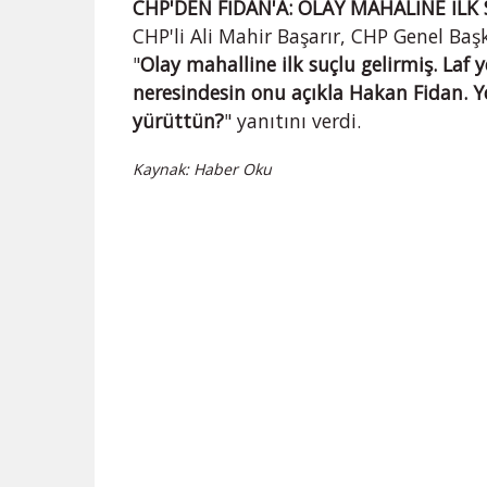
CHP'DEN FİDAN'A: OLAY MAHALİNE İLK
CHP'li Ali Mahir Başarır, CHP Genel Baş
"
Olay mahalline ilk suçlu gelirmiş. Laf 
neresindesin onu açıkla Hakan Fidan. Y
yürüttün?
" yanıtını verdi.
Kaynak: Haber Oku