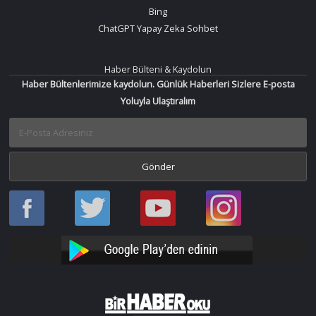
Bing
ChatGPT Yapay Zeka Sohbet
Haber Bülteni & Kaydolun
Haber Bültenlerimize kaydolun. Günlük Haberleri Sizlere E-posta
Yoluyla Ulaştıralım
Haber
Haber
Bir
Bir
Oku
Oku
Haber
Haber
Facebook
Twitter
Oku
Oku
YouTube
Instagram