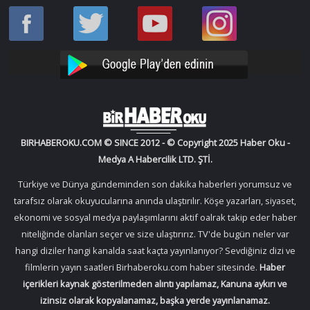
Haber
Haber
Bir
Bir
Oku
Oku
Haber
Haber
Facebook
Twitter
Oku
Oku
YouTube
Instagram
BIRHABEROKU.COM © SINCE 2012 - © Copyright 2025 Haber Oku -
Medya A Habercilik LTD. ŞTİ.
Türkiye ve Dünya gündeminden son dakika haberleri yorumsuz ve
tarafsız olarak okuyucularına anında ulaştırılır. Köşe yazarları, siyaset,
ekonomi ve sosyal medya paylaşımlarını aktif oalrak takip eder haber
niteliğinde olanları seçer ve size ulaştırırız. TV'de bugün neler var
hangi diziler hangi kanalda saat kaçta yayınlanıyor? Sevdiğiniz dizi ve
filmlerin yayın saatleri Birhaberoku.com haber sitesinde.
Haber
içerikleri kaynak gösterilmeden alıntı yapılamaz, Kanuna aykırı ve
izinsiz olarak kopyalanamaz, başka yerde yayınlanamaz.