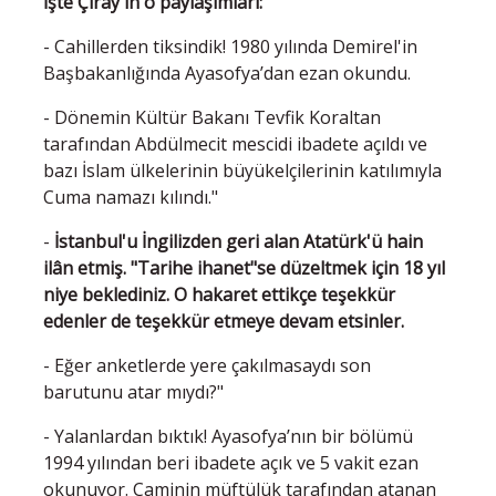
İşte Çıray'ın o paylaşımları:
- Cahillerden tiksindik! 1980 yılında Demirel'in
Başbakanlığında Ayasofya’dan ezan okundu.
- Dönemin Kültür Bakanı Tevfik Koraltan
tarafından Abdülmecit mescidi ibadete açıldı ve
bazı İslam ülkelerinin büyükelçilerinin katılımıyla
Cuma namazı kılındı."
-
İstanbul'u İngilizden geri alan Atatürk'ü hain
ilân etmiş. "Tarihe ihanet"se düzeltmek için 18 yıl
niye beklediniz. O hakaret ettikçe teşekkür
edenler de teşekkür etmeye devam etsinler.
- Eğer anketlerde yere çakılmasaydı son
barutunu atar mıydı?"
- Yalanlardan bıktık! Ayasofya’nın bir bölümü
1994 yılından beri ibadete açık ve 5 vakit ezan
okunuyor. Caminin müftülük tarafından atanan