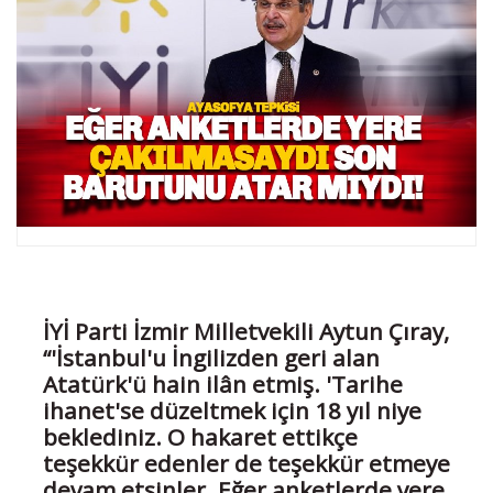
İYİ Parti İzmir Milletvekili Aytun Çıray,
“'İstanbul'u İngilizden geri alan
Atatürk'ü hain ilân etmiş. 'Tarihe
ihanet'se düzeltmek için 18 yıl niye
beklediniz. O hakaret ettikçe
teşekkür edenler de teşekkür etmeye
devam etsinler. Eğer anketlerde yere