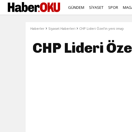
GÜNDEM
SİYASET
SPOR
MAG
›
›
Haberler
Siyaset Haberleri
CHP Lideri Özel'in yeni imajı
CHP Lideri Özel