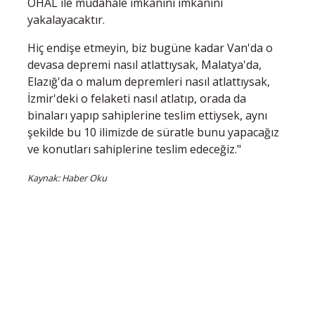
OHAL ile müdahale imkanını imkanını
yakalayacaktır.
Hiç endişe etmeyin, biz bugüne kadar Van'da o
devasa depremi nasıl atlattıysak, Malatya'da,
Elazığ'da o malum depremleri nasıl atlattıysak,
İzmir'deki o felaketi nasıl atlatıp, orada da
binaları yapıp sahiplerine teslim ettiysek, aynı
şekilde bu 10 ilimizde de süratle bunu yapacağız
ve konutları sahiplerine teslim edeceğiz."
Kaynak: Haber Oku