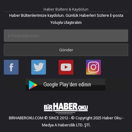
Haber Bülteni & Kaydolun
Haber Bültenlerimize kaydolun. Günlük Haberleri Sizlere E-posta
Yoluyla Ulaştıralım
Haber
Haber
Bir
Bir
Oku
Oku
Haber
Haber
Facebook
Twitter
Oku
Oku
YouTube
Instagram
BIRHABEROKU.COM © SINCE 2012 - © Copyright 2025 Haber Oku -
Medya A Habercilik LTD. ŞTİ.