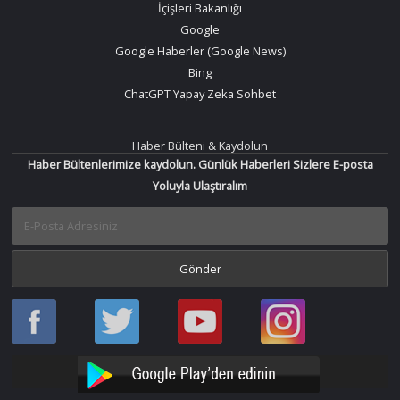
İçişleri Bakanlığı
Google
Google Haberler (Google News)
Bing
ChatGPT Yapay Zeka Sohbet
Haber Bülteni & Kaydolun
Haber Bültenlerimize kaydolun. Günlük Haberleri Sizlere E-posta
Yoluyla Ulaştıralım
Haber
Haber
Bir
Bir
Oku
Oku
Haber
Haber
Facebook
Twitter
Oku
Oku
YouTube
Instagram