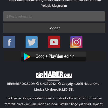
Yoluyla Ulaştıralım
Haber
Haber
Bir
Bir
Oku
Oku
Haber
Haber
Facebook
Twitter
Oku
Oku
YouTube
Instagram
BIRHABEROKU.COM © SINCE 2012 - © Copyright 2025 Haber Oku -
Medya A Habercilik LTD. ŞTİ.
Türkiye ve Dünya gündeminden son dakika haberleri yorumsuz ve
tarafsız olarak okuyucularına anında ulaştırılır. Köşe yazarları, siyaset,