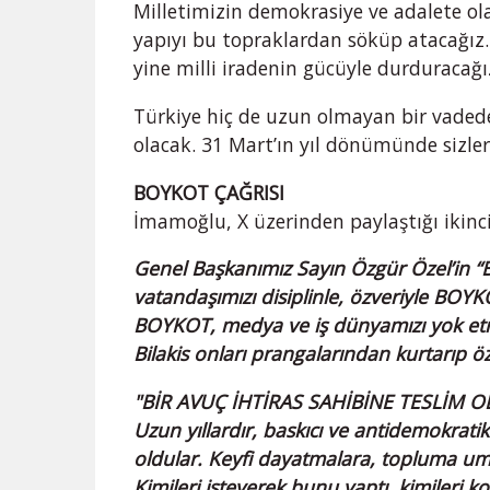
Milletimizin demokrasiye ve adalete ol
yapıyı bu topraklardan söküp atacağız.
yine milli iradenin gücüyle durduracağı
Türkiye hiç de uzun olmayan bir vadede 
olacak. 31 Mart’ın yıl dönümünde sizle
BOYKOT ÇAĞRISI
İmamoğlu, X üzerinden paylaştığı ikin
Genel Başkanımız Sayın Özgür Özel’in “
vatandaşımızı disiplinle, özveriyle BO
BOYKOT, medya ve iş dünyamızı yok etm
Bilakis onları prangalarından kurtarıp 
"BİR AVUÇ İHTİRAS SAHİBİNE TESLİM 
Uzun yıllardır, baskıcı ve antidemokratik 
oldular. Keyfi dayatmalara, topluma um
Kimileri isteyerek bunu yaptı, kimileri ko