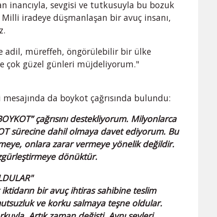
an inancıyla, sevgisi ve tutkusuyla bu bozuk
 Milli iradeye düşmanlaşan bir avuç insanı,
z.
adil, müreffeh, öngörülebilir bir ülke
re çok güzel günleri müjdeliyorum."
ci mesajında da boykot çağrısında bulundu:
BOYKOT” çağrısını destekliyorum. Milyonlarca
YKOT sürecine dahil olmaya davet ediyorum. Bu
eye, onlara zarar vermeye yönelik değildir.
özgürleştirmeye dönüktür.
OLDULAR"
iktidarın bir avuç ihtiras sahibine teslim
utsuzluk ve korku salmaya teşne oldular.
rkuyla. Artık zaman değişti. Aynı şeyleri