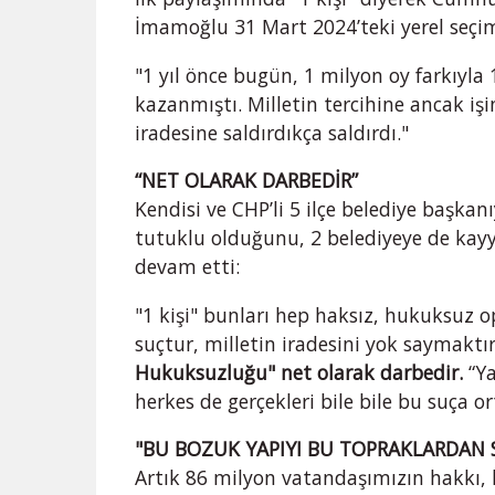
İmamoğlu 31 Mart 2024’teki yerel seçiml
"1 yıl önce bugün, 1 milyon oy farkıyla
kazanmıştı. Milletin tercihine ancak işin
iradesine saldırdıkça saldırdı."
“NET OLARAK DARBEDİR”
Kendisi ve CHP’li 5 ilçe belediye başkan
tutuklu olduğunu, 2 belediyeye de kay
devam etti:
"1 kişi" bunları hep haksız, hukuksuz o
suçtur, milletin iradesini yok saymaktır
Hukuksuzluğu" net olarak darbedir.
“Y
herkes de gerçekleri bile bile bu suça o
"BU BOZUK YAPIYI BU TOPRAKLARDAN
Artık 86 milyon vatandaşımızın hakkı, h