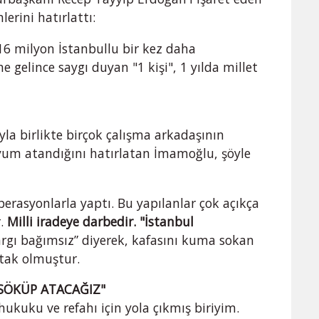
erini hatırlattı:
 16 milyon İstanbullu bir kez daha
e gelince saygı duyan "1 kişi", 1 yılda millet
ıyla birlikte birçok çalışma arkadaşının
yum atandığını hatırlatan İmamoğlu, şöyle
perasyonlarla yaptı. Bu yapılanlar çok açıkça
.
Milli iradeye darbedir. "İstanbul
argı bağımsız” diyerek, kafasını kuma sokan
rtak olmuştur.
 SÖKÜP ATACAĞIZ"
ukuku ve refahı için yola çıkmış biriyim.