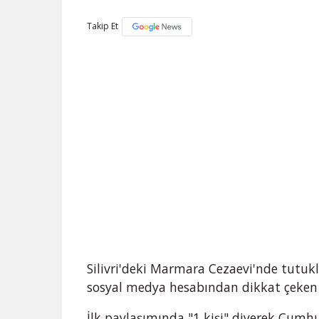
Takip Et
Silivri'deki Marmara Cezaevi'nde tutu
sosyal medya hesabından dikkat çeken 
İlk paylaşımında "1 kişi" diyerek Cumh