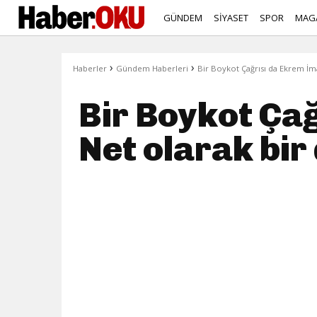
GÜNDEM
SİYASET
SPOR
MAG
›
›
Haberler
Gündem Haberleri
Bir Boykot Çağrısı da Ekrem İm
Bir Boykot Ça
Net olarak bir