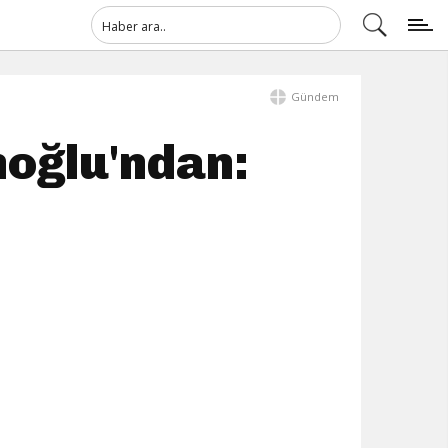
Gündem
moğlu'ndan: