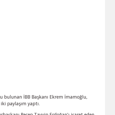
klu bulunan İBB Başkanı Ekrem İmamoğlu,
iki paylaşım yaptı.
urbaşkanı Recep Tayyip Erdoğan'ı işaret eden