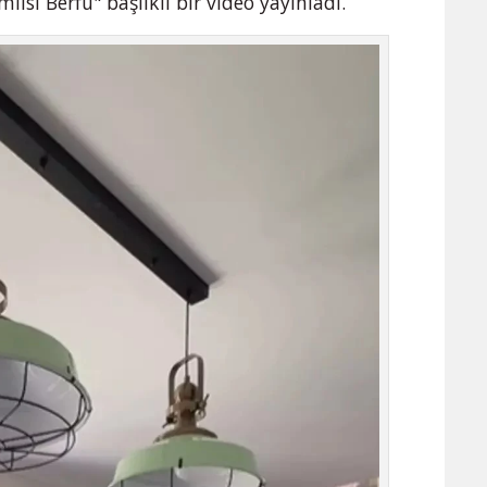
ısı Berfu" başlıklı bir video yayınladı.