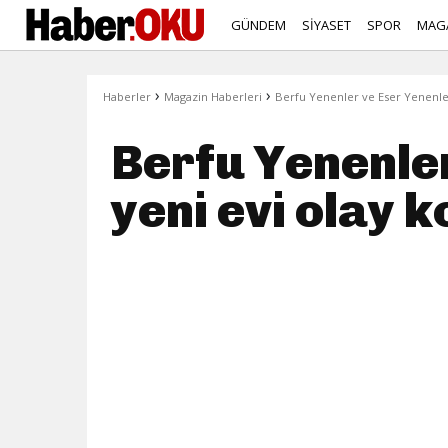
GÜNDEM
SİYASET
SPOR
MAG
›
›
Haberler
Magazin Haberleri
Berfu Yenenler ve Eser Yenenler'
Berfu Yenenler
yeni evi olay 