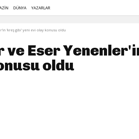
AZİN
DÜNYA
YAZARLAR
in 'kreş gibi' yeni evi olay konusu oldu
 ve Eser Yenenler'in
konusu oldu