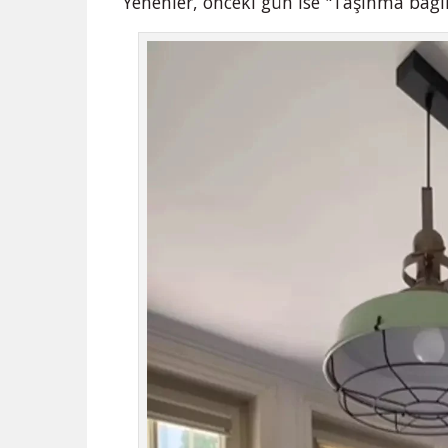
Yenenler, önceki gün ise "Taşınma bağıml