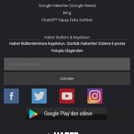
Google Haberler (Google News)
Bing
ChatGPT Yapay Zeka Sohbet
Haber Bülteni & Kaydolun
Haber Bültenlerimize kaydolun. Günlük Haberleri Sizlere E-posta
Yoluyla Ulaştıralım
Haber
Haber
Bir
Bir
Oku
Oku
Haber
Haber
Facebook
Twitter
Oku
Oku
YouTube
Instagram