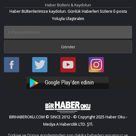
Haber Bülteni & Kaydolun
Haber Bültenlerimize kaydolun. Günlük Haberleri Sizlere E-posta
Yoluyla Ulaştıralım
Haber
Haber
Bir
Bir
Oku
Oku
Haber
Haber
Facebook
Twitter
Oku
Oku
YouTube
Instagram
BIRHABEROKU.COM © SINCE 2012 - © Copyright 2025 Haber Oku -
Medya A Habercilik LTD. ŞTİ.
Türkiye ve Dünya gündeminden son dakika haberleri yorumsuz ve