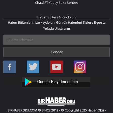
ChatGPT Yapay Zeka Sohbet
Haber Bülteni & Kaydolun
Haber Bültenlerimize kaydolun. Günlük Haberleri Sizlere E-posta
Yoluyla Ulaştıralım
Haber
Haber
Bir
Bir
Oku
Oku
Haber
Haber
Facebook
Twitter
Oku
Oku
YouTube
Instagram
BIRHABEROKU.COM © SINCE 2012 - © Copyright 2025 Haber Oku -