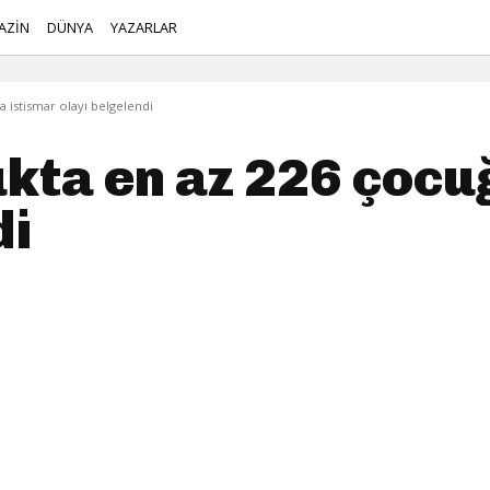
AZİN
DÜNYA
YAZARLAR
 istismar olayı belgelendi
kta en az 226 çocu
di