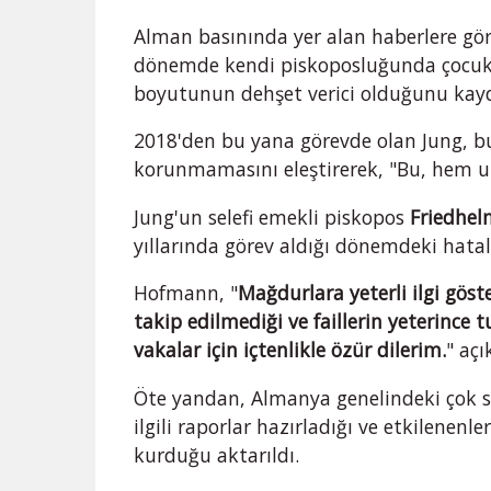
Alman basınında yer alan haberlere gö
dönemde kendi piskoposluğunda çocukla
boyutunun dehşet verici olduğunu kayd
2018'den bu yana görevde olan Jung, bu
korunmamasını eleştirerek, "Bu, hem ut
Jung'un selefi emekli piskopos
Friedhe
yıllarında görev aldığı dönemdeki hatala
Hofmann, "
Mağdurlara yeterli ilgi göste
takip edilmediği ve faillerin yeterince 
vakalar için içtenlikle özür dilerim.
" aç
Öte yandan, Almanya genelindeki çok s
ilgili raporlar hazırladığı ve etkilenen
kurduğu aktarıldı.