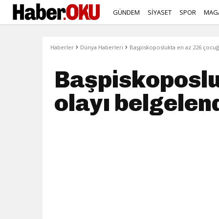
GÜNDEM
SİYASET
SPOR
MAG
›
›
Haberler
Dünya Haberleri
Başpiskoposlukta en az 226 çocuğa
Başpiskoposlu
olayı belgelen