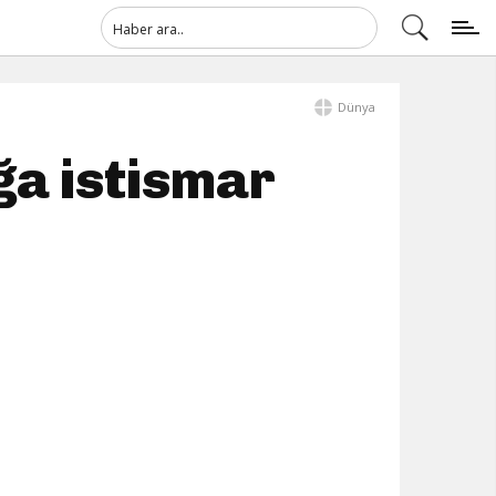
Dünya
ğa istismar