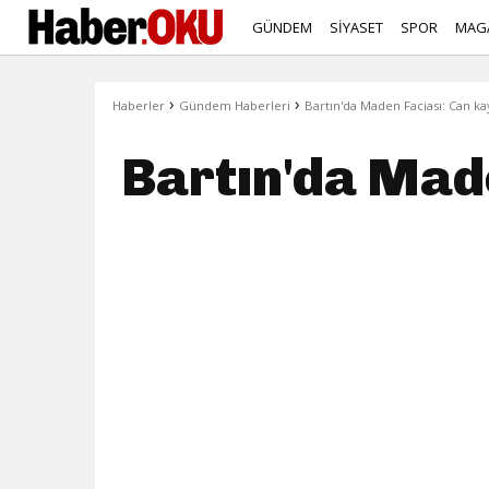
GÜNDEM
SİYASET
SPOR
MAG
›
›
Haberler
Gündem Haberleri
Bartın'da Maden Faciası: Can k
Bartın'da Made