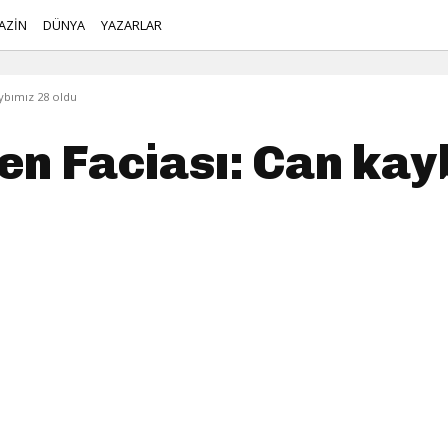
AZİN
DÜNYA
YAZARLAR
aybımız 28 oldu
n Faciası: Can kay