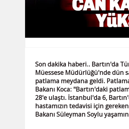
Son dakika haberi.. Bartın'da 
Müessese Müdürlüğü'nde dün saa
patlama meydana geldi. Patlama
Bakanı Koca: "Bartın'daki patlam
28'e ulaştı. İstanbul'da 6, Bartı
hastamızın tedavisi için gereken h
Bakanı Süleyman Soylu yaşamını yi