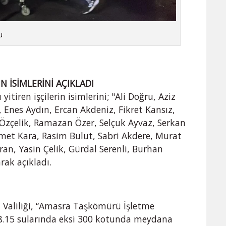
u
 İSİMLERİNİ AÇIKLADI
itiren işçilerin isimlerini; "Ali Doğru, Aziz
 Enes Aydın, Ercan Akdeniz, Fikret Kansız,
zçelik, Ramazan Özer, Selçuk Ayvaz, Serkan
met Kara, Rasim Bulut, Sabri Akdere, Murat
n, Yasin Çelik, Gürdal Serenli, Burhan
rak açıkladı.
n Valiliği, “Amasra Taşkömürü İşletme
8.15 sularında eksi 300 kotunda meydana