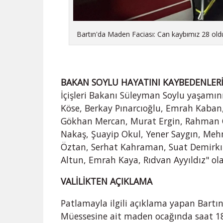
Bartın'da Maden Faciası: Can kaybımız 28 old
BAKAN SOYLU HAYATINI KAYBEDENLERİN
İçişleri Bakanı Süleyman Soylu yaşamını y
Köse, Berkay Pınarcıoğlu, Emrah Kaban,
Gökhan Mercan, Murat Ergin, Rahman Ö
Nakaş, Şuayip Okul, Yener Saygın, Meh
Öztan, Serhat Kahraman, Suat Demirkıra
Altun, Emrah Kaya, Rıdvan Ayyıldız" ola
VALİLİKTEN AÇIKLAMA
Patlamayla ilgili açıklama yapan Bartı
Müessesine ait maden ocağında saat 1