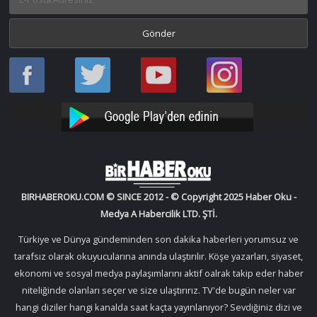
Haber
Haber
Bir
Bir
Oku
Oku
Haber
Haber
Facebook
Twitter
Oku
Oku
YouTube
Instagram
BIRHABEROKU.COM © SINCE 2012 - © Copyright 2025 Haber Oku -
Medya A Habercilik LTD. ŞTİ.
Türkiye ve Dünya gündeminden son dakika haberleri yorumsuz ve
tarafsız olarak okuyucularına anında ulaştırılır. Köşe yazarları, siyaset,
ekonomi ve sosyal medya paylaşımlarını aktif oalrak takip eder haber
niteliğinde olanları seçer ve size ulaştırırız. TV'de bugün neler var
hangi diziler hangi kanalda saat kaçta yayınlanıyor? Sevdiğiniz dizi ve