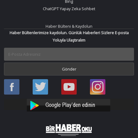
Bing
ChatGPT Yapay Zeka Sohbet
Haber Bülteni & Kaydolun
Haber Bültenlerimize kaydolun. Günlük Haberleri Sizlere E-posta
Yoluyla Ulaştıralım
Haber
Haber
Bir
Bir
Oku
Oku
Haber
Haber
Facebook
Twitter
Oku
Oku
YouTube
Instagram