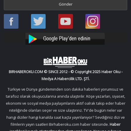
Haber
Haber
Bir
Bir
Oku
Oku
Haber
Haber
Facebook
Twitter
Oku
Oku
YouTube
Instagram
BIRHABEROKU.COM © SINCE 2012 - © Copyright 2025 Haber Oku -
Medya A Habercilik LTD. ŞTİ.
Türkiye ve Dünya gündeminden son dakika haberleri yorumsuz ve
tarafsız olarak okuyucularına anında ulaştırılır. Köşe yazarları, siyaset,
ekonomi ve sosyal medya paylaşımlarını aktif oalrak takip eder haber
niteliğinde olanları seçer ve size ulaştırırız. TV'de bugün neler var
hangi diziler hangi kanalda saat kaçta yayınlanıyor? Sevdiğiniz dizi ve
filmlerin yayın saatleri Birhaberoku.com haber sitesinde.
Haber