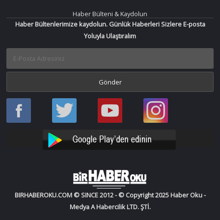
Haber Bülteni & Kaydolun
Haber Bültenlerimize kaydolun. Günlük Haberleri Sizlere E-posta
Yoluyla Ulaştıralım
Haber
Haber
Bir
Bir
Oku
Oku
Haber
Haber
Facebook
Twitter
Oku
Oku
YouTube
Instagram
BIRHABEROKU.COM © SINCE 2012 - © Copyright 2025 Haber Oku -
Medya A Habercilik LTD. ŞTİ.