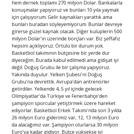
hem dernek toplamı 270 milyon Dolar. Bankalarla
konuşmalar yapıyoruz ve bunları 10 yıla yaymak
için çalışıyorum. Gelir kaynakları yarattık ama
bunları buradan söyleyemiyorum. Bunlar devreye
girerse güzel kaynak olacak. Diğer kulüplerin 500
milyon Dolar'ın üzerinde borçları var. Biz şeffafız
hepsini açıklıyoruz. Örtülü bir durum yok.
Basketbol takımının bütçesine bir yerde dur
diyeceğim. Burada kabul edilmedi ama gidişat iyi
değil. Doğuş Grubu ile bir çalışma yapıyoruz.
Yakında duyulur. Yelken Şubesi'ni Doğuş
Grubu'na devrettik. Avrupa'dan antrenörler
getirdiler. Yelkende 4, 5 yıl içinde gelecek
Olimpiyatlar'da Türkiye ve Fenerbahçe'den
şampiyon sporcular yetiştirmek üzere hareket
ediyorlar. Basketbol Erkek Takımı'nda son 3 yılda
26 milyon Euro giderimiz var, 12, 13 milyon Euro
da alacağımız var. Şampiyon olurlarsa 30 milyon
Euro'ya kadar gidiyor. Bütçe yüksekse iyi