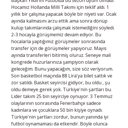
Başkan Yıldırım Futbolda bu sezon uyum olmadı.
Hocamız Hollanda Milli Takımı için teklif aldı. 1
yıllık bir çalışma yapacak böyle bir niyeti var. Ocak
ayında kalmasını arzu ettik ama sonra dönüp
kulüp takımlarında çalışmak istemediğini söyledi.
2-3 hocayla görüşmemiz devam ediyor. Bu
hocalarla yaptığımız görüşmeler sonrasında
transfer için de görüşmeler yapıyoruz. Mayıs
ayında transferleri bitirmiş oluruz. Seneye mali
kongrede huzurlarınıza şampiyon olarak
geleceğim. Bunu yapacağım, size söz veriyorum.
Son basketbol maçında 88 Lira'ya bilet sattık ve
zor satıldı. Basket seyircisi gidiyor, bu oldu , şu
oldu demeye gerek yok. Türkiye'nin şartları bu.
Lider takım 25 bin seyirciye oynuyor. 3 Temmuz
olaylarının sonrasında Fenerbahçe sadece
kadınlara ve çocuklara 50 bin kişiye oynadı.
Türkiye'nin şartları zordur, bunun yanında iyi
futbol oynamaması da etkendir. Böyle olunca