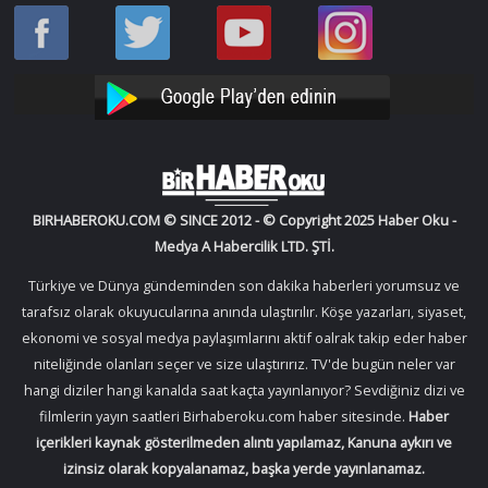
Haber
Haber
Bir
Bir
Oku
Oku
Haber
Haber
Facebook
Twitter
Oku
Oku
YouTube
Instagram
BIRHABEROKU.COM © SINCE 2012 - © Copyright 2025 Haber Oku -
Medya A Habercilik LTD. ŞTİ.
Türkiye ve Dünya gündeminden son dakika haberleri yorumsuz ve
tarafsız olarak okuyucularına anında ulaştırılır. Köşe yazarları, siyaset,
ekonomi ve sosyal medya paylaşımlarını aktif oalrak takip eder haber
niteliğinde olanları seçer ve size ulaştırırız. TV'de bugün neler var
hangi diziler hangi kanalda saat kaçta yayınlanıyor? Sevdiğiniz dizi ve
filmlerin yayın saatleri Birhaberoku.com haber sitesinde.
Haber
içerikleri kaynak gösterilmeden alıntı yapılamaz, Kanuna aykırı ve
izinsiz olarak kopyalanamaz, başka yerde yayınlanamaz.