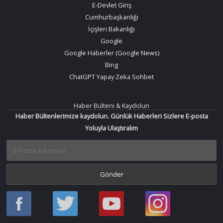
E-Devlet Giriş
Cumhurbaşkanlığı
İçişleri Bakanlığı
Google
Google Haberler (Google News)
Bing
ChatGPT Yapay Zeka Sohbet
Haber Bülteni & Kaydolun
Haber Bültenlerimize kaydolun. Günlük Haberleri Sizlere E-posta
Yoluyla Ulaştıralım
Haber
Haber
Bir
Bir
Oku
Oku
Haber
Haber
Facebook
Twitter
Oku
Oku