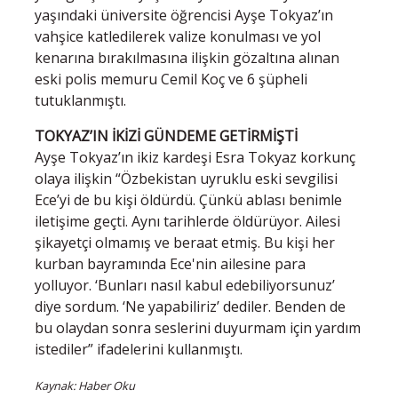
yaşındaki üniversite öğrencisi Ayşe Tokyaz’ın
vahşice katledilerek valize konulması ve yol
kenarına bırakılmasına ilişkin gözaltına alınan
eski polis memuru Cemil Koç ve 6 şüpheli
tutuklanmıştı.
TOKYAZ’IN İKİZİ GÜNDEME GETİRMİŞTİ
Ayşe Tokyaz’ın ikiz kardeşi Esra Tokyaz korkunç
olaya ilişkin “Özbekistan uyruklu eski sevgilisi
Ece’yi de bu kişi öldürdü. Çünkü ablası benimle
iletişime geçti. Aynı tarihlerde öldürüyor. Ailesi
şikayetçi olmamış ve beraat etmiş. Bu kişi her
kurban bayramında Ece'nin ailesine para
yolluyor. ‘Bunları nasıl kabul edebiliyorsunuz’
diye sordum. ‘Ne yapabiliriz’ dediler. Benden de
bu olaydan sonra seslerini duyurmam için yardım
istediler” ifadelerini kullanmıştı.
Kaynak: Haber Oku