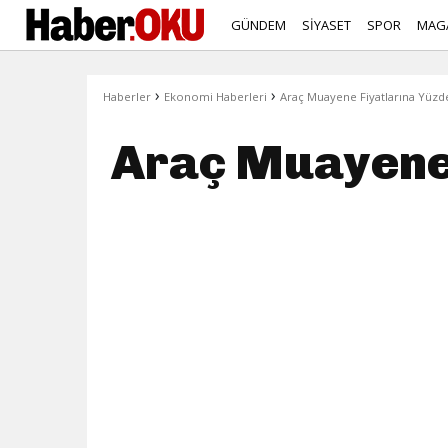
GÜNDEM
SİYASET
SPOR
MAG
›
›
Haberler
Ekonomi Haberleri
Araç Muayene Fiyatlarına Yüzd
Araç Muayene 