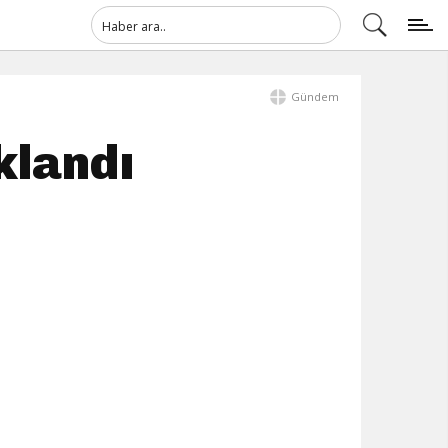
Gündem
klandı