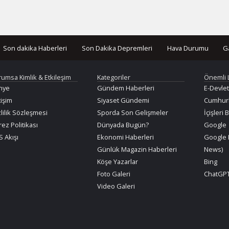
Son dakika Haberleri
Son Dakika Depremleri
Hava Durumu
G
rumsa Kimlik & Etkileşim
Kategoriler
Önemli 
nye
Gündem Haberleri
E-Devlet
tişim
Siyaset Gündemi
Cumhurb
lilik Sözleşmesi
Sporda Son Gelişmeler
İçişleri 
ez Politikası
Dünyada Bugün?
Google
 Akışı
Ekonomi Haberleri
Google 
Günlük Magazin Haberleri
News)
Köşe Yazarlar
Bing
Foto Galeri
ChatGPT
Video Galeri