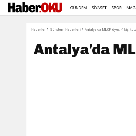
GÜNDEM
SİYASET
SPOR
MAG
›
›
Haberler
Gündem Haberleri
Antalya'da MLKP üyesi 4 kişi tut
Antalya'da MLK