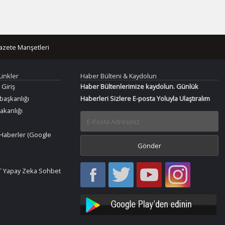
azete Manşetleri
Linkler
Haber Bülteni & Kaydolun
 Giriş
Haber Bültenlerimize kaydolun. Günlük
aşkanlığı
Haberleri Sizlere E-posta Yoluyla Ulaştıralım
Bakanlığı
Haberler (Google
Haber
Haber
Bir
Bir
 Yapay Zeka Sohbet
Oku
Oku
Haber
Haber
Facebook
Twitter
Oku
Oku
YouTube
Instagram