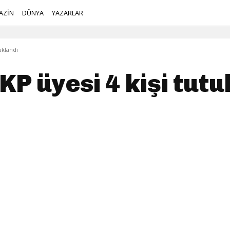
AZİN
DÜNYA
YAZARLAR
uklandı
P üyesi 4 kişi tutu