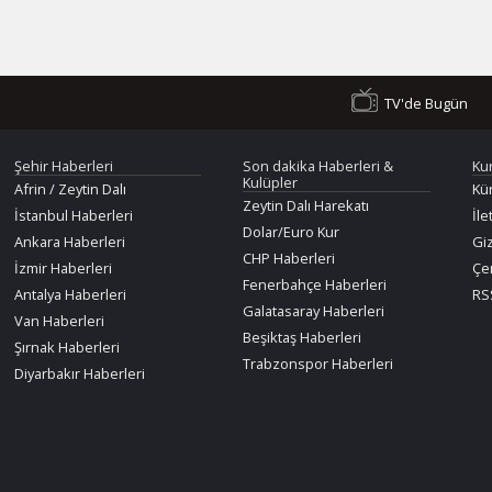
TV'de Bugün
Şehir Haberleri
Son dakika Haberleri &
Ku
Kulüpler
Afrin / Zeytin Dalı
Kü
Zeytin Dalı Harekatı
İstanbul Haberleri
İle
Dolar/Euro Kur
Ankara Haberleri
Giz
CHP Haberleri
İzmir Haberleri
Çer
Fenerbahçe Haberleri
Antalya Haberleri
RSS
Galatasaray Haberleri
Van Haberleri
Beşiktaş Haberleri
Şırnak Haberleri
Trabzonspor Haberleri
Diyarbakır Haberleri