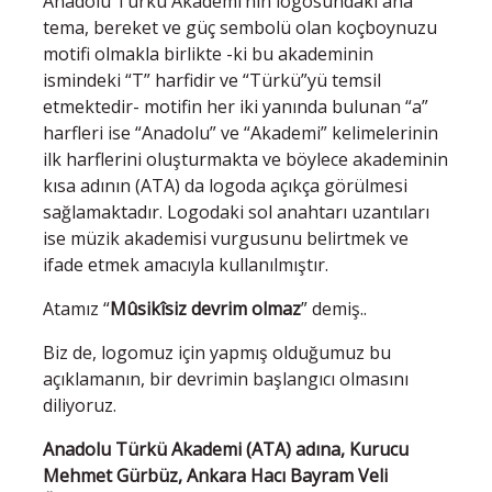
Anadolu Türkü Akademi’nin logosundaki ana
tema, bereket ve güç sembolü olan koçboynuzu
motifi olmakla birlikte -ki bu akademinin
ismindeki “T” harfidir ve “Türkü”yü temsil
etmektedir- motifin her iki yanında bulunan “a”
harfleri ise “Anadolu” ve “Akademi” kelimelerinin
ilk harflerini oluşturmakta ve böylece akademinin
kısa adının (ATA) da logoda açıkça görülmesi
sağlamaktadır. Logodaki sol anahtarı uzantıları
ise müzik akademisi vurgusunu belirtmek ve
ifade etmek amacıyla kullanılmıştır.
Atamız “
Mûsikîsiz devrim olmaz
” demiş..
Biz de, logomuz için yapmış olduğumuz bu
açıklamanın, bir devrimin başlangıcı olmasını
diliyoruz.
Anadolu Türkü Akademi (ATA) adına, Kurucu
Mehmet Gürbüz, Ankara Hacı Bayram Veli