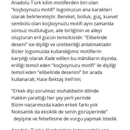
Anadolu Türk kilim motiflerden biri olan
“koçboynuzu motifi” logomuzun ana karakteri
olarak belirlenmiştir. Bereket, bolluk, güç, kuvvet
sembolü olan koçboynuzu motifi aynı zamanda
sonsuz mutluluğun, aile birliğinin ve aileyi
oluşturan eril gücün temsilcisidir. “Elibelinde
deseni” ise dişiliği ve üretkenliği anlatmaktadır.
Bizler logomuzda kullandığımız motiflerin
karşılığı olarak ifade edilen bu mânâların dışında,
erilliği temsil eden “koçboynuzu motifi” ile dişiliği
temsil eden “elibelinde desenini” bir arada
kullanarak; Hace Bektaş Veli’nin;
“Erkek dişi sorulmaz muhabbetin dilinde
Hakkın yarattığı her şey yerli yerinde
Bizim nazarımızda kadın erkek farkı yok
Noksanlık da eksiklik de senin görüşlerinde”
deyişine ve felsefesine de vurgu yapmak istedik.