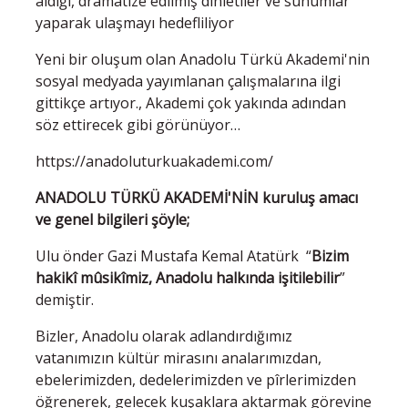
aldığı, dramatize edilmiş dinletiler ve sunumlar
yaparak ulaşmayı hedefliliyor
Yeni bir oluşum olan Anadolu Türkü Akademi'nin
sosyal medyada yayımlanan çalışmalarına ilgi
gittikçe artıyor., Akademi çok yakında adından
söz ettirecek gibi görünüyor…
https://anadoluturkuakademi.com/
ANADOLU TÜRKÜ AKADEMİ'NİN kuruluş amacı
ve genel bilgileri şöyle;
Ulu önder Gazi Mustafa Kemal Atatürk “
Bizim
hakikî mûsikîmiz, Anadolu halkında işitilebilir
”
demiştir.
Bizler, Anadolu olarak adlandırdığımız
vatanımızın kültür mirasını analarımızdan,
ebelerimizden, dedelerimizden ve pîrlerimizden
öğrenerek, gelecek kuşaklara aktarmak görevine