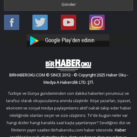
Haber
Haber
Bir
Bir
Oku
Oku
Haber
Haber
Facebook
Twitter
Oku
Oku
YouTube
Instagram
BIRHABEROKU.COM © SINCE 2012 - © Copyright 2025 Haber Oku -
Medya A Habercilik LTD. ŞTİ.
Türkiye ve Dünya gündeminden son dakika haberleri yorumsuz ve
tarafsız olarak okuyucularına anında ulaştırılır. Köşe yazarları, siyaset,
ekonomi ve sosyal medya paylaşımlarını aktif oalrak takip eder haber
niteliğinde olanları seçer ve size ulaştırırız. TV'de bugün neler var
hangi diziler hangi kanalda saat kaçta yayınlanıyor? Sevdiğiniz dizi ve
filmlerin yayın saatleri Birhaberoku.com haber sitesinde.
Haber