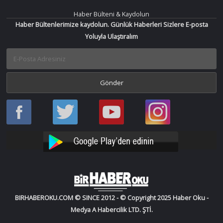
Haber Bülteni & Kaydolun
Haber Bültenlerimize kaydolun. Günlük Haberleri Sizlere E-posta
Yoluyla Ulaştıralım
Haber
Haber
Bir
Bir
Oku
Oku
Haber
Haber
Facebook
Twitter
Oku
Oku
YouTube
Instagram
BIRHABEROKU.COM © SINCE 2012 - © Copyright 2025 Haber Oku -
Medya A Habercilik LTD. ŞTİ.