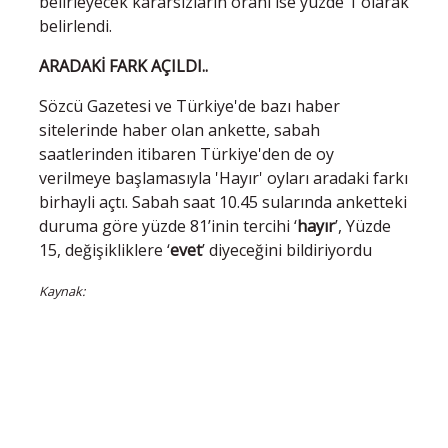
belirleyecek kararsızların oranı ise yüzde 1 olarak
belirlendi.
ARADAKİ FARK AÇILDI..
Sözcü Gazetesi ve Türkiye'de bazı haber
sitelerinde haber olan ankette, sabah
saatlerinden itibaren Türkiye'den de oy
verilmeye başlamasıyla 'Hayır' oyları aradaki farkı
birhayli açtı. Sabah saat 10.45 sularında anketteki
duruma göre yüzde 81’inin tercihi ‘
hayır
’, Yüzde
15, değişikliklere ‘
evet
’ diyeceğini bildiriyordu
Kaynak: