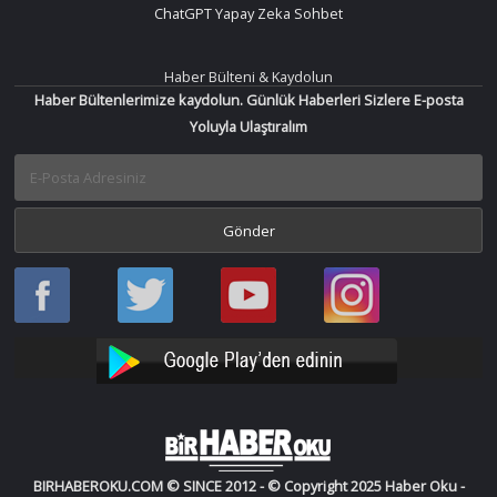
ChatGPT Yapay Zeka Sohbet
Haber Bülteni & Kaydolun
Haber Bültenlerimize kaydolun. Günlük Haberleri Sizlere E-posta
Yoluyla Ulaştıralım
Haber
Haber
Bir
Bir
Oku
Oku
Haber
Haber
Facebook
Twitter
Oku
Oku
YouTube
Instagram
BIRHABEROKU.COM © SINCE 2012 - © Copyright 2025 Haber Oku -